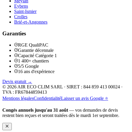
Meylan
Eybens
Saint-Ismier
Crolles
Brié-et-Angonnes
Garanties
RGE QualiPAC
Garantie décennale
Capacité Catégorie 1
1 400+ chantiers
5/5 Google
16 ans d'expérience
Devis gratuit →
©
2026
AIR ECO CLIM SARL
· SIRET :
844 859 413 00024
·
TVA :
FR67844859413
Mentions légales
Confidentialité
Laisser un avis Google ⭐
Congés annuels jusqu'au 31 août
— vos demandes de devis
restent bien reçues et seront traitées
dès le mardi 1er septembre
.